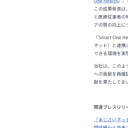
One Health
」、
この成果発表は
と医療従事者の
アの質の向上に
「Smart On
ネット）と連携
できる環境を実
当社は、このよ
への貢献を再確
献を果たしてま
関連プレスリリ
「あじさいネット
閉域網から患者