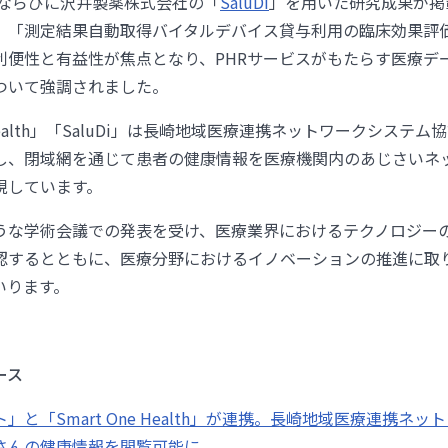
ならびに沢井製薬株式会社の「
SaluDi
」を用いた研究成果が掲
、「測定結果自動取得バイタルデバイス貸与利用の臨床効果評
利便性と有益性が焦点となり、PHRサービスがもたらす医療デ
ついて強調されました。
e Health」「SaluDi」は長崎地域医療連携ネットワークシステ
し、閉域網を通じて患者の健康情報を医療機関内のあじさいネ
現しています。
うな学術会議での発表を受け、医療業界におけるテクノロジー
認するとともに、医療分野におけるイノベーションの推進に取
いります。
ース
」と「Smart One Health」が連携。長崎地域医療連携ネ
さんの健康情報を閲覧可能に