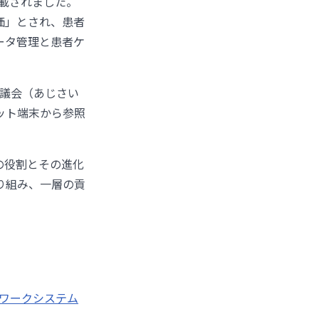
載されました。
価」とされ、患者
ータ管理と患者ケ
ム協議会（あじさい
ット端末から参照
の役割とその進化
り組み、一層の貢
ットワークシステム