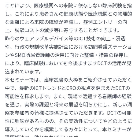
ことにより、医療機関への来院に依存しない臨床試験を指
し、これにより患者さんの健康状態や医療機関との物理的
な距離による来院の障壁が軽減し、症例エントリーの向
上、試験コストの減少等に寄与することができます。
昨今のウェアラブルデバイス等のICT技術の向上・浸透
や、行政の規制改革実施計画における訪問看護ステーショ
ンやSMO所属看護師の活用に向けた整備・措置の後押し
により、臨床試験においても今後ますますDCTの活用が見
込まれています。
本セミナーでは、臨床試験の大枠をご紹介させていただく
中で、最新のICTトレンドとCROの視点を踏まえたDCTの
可能性を探求します。また、現場で活躍する看護師の経験
を通じ、実際の課題と将来の展望を明らかにし、新しい洞
察を参加者の皆様に提供させていただきます。DCTの可能
性に興味があるものの、その実効性についてやどのように
導入していくかを模索してる方々にとって、本セミナーが