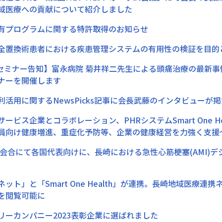
域医療への貢献について紹介しました
有プログラムに関する特許取得のお知らせ
全置換術患者における疾患管理システムの有用性の検証を目的と
(水)セミナー告知】富永病院 菊井祥二先生による頭痛治療の最
ナーを開催します
利活用に関するNewsPicks記事に会長武藤のインタビューが
ービス企業とコラボレーション、PHRシステムSmart One H
員向け健康増進、重症化予防等、企業の健康経営を力強く支援
臣会合にて各国代表向けに、長崎における急性心筋梗塞(AMI)
ット」と「Smart One Health」が連携。長崎地域医療
を閲覧可能に
リーカンパニー2023表彰企業に選ばれました