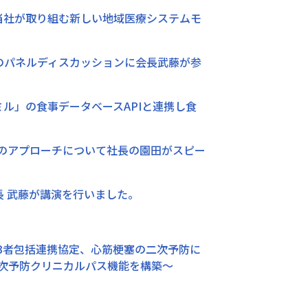
藤より当社が取り組む新しい地域医療システムモ
ット）のパネルディスカッションに会長武藤が参
カロミル」の食事データベースAPIと連携し食
ーションのアプローチについて社長の園田がスピー
、当社会長 武藤が講演を行いました。
3者包括連携協定、心筋梗塞の二次予防に
二次予防クリニカルパス機能を構築～