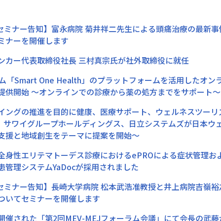
(水)セミナー告知】富永病院 菊井祥二先生による頭痛治療の最
ミナーを開催します
ンカー代表取締役社長 三村真宗氏が社外取締役に就任
ム「Smart One Health」のプラットフォームを活用し
提供開始 ～オンラインでの診療から薬の処方までをサポート～
イングの推進を目的に健康、医療サポート、ウェルネスツーリ
 X、サワイグループホールディングス、日立システムズが日本
支援と地域創生をテーマに提案を開始〜
全身性エリテマトーデス診療におけるePROによる症状管理お
患管理システムYaDocが採用されました
(火)セミナー告知】長崎大学病院 松本武浩准教授と井上病院吉
ついてセミナーを開催します
開催された「第2回MEV-MEJフォーラム会議」にて会長の武