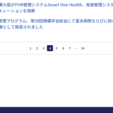
大臣がPHR管理システムSmart One Health、疾患管理シ
トレーションを視察
頭痛管理プログラム、第50回頭痛学会総会にて富永病院ならびに
療として発表されました
1
2
3
4
5
6
7
…
14