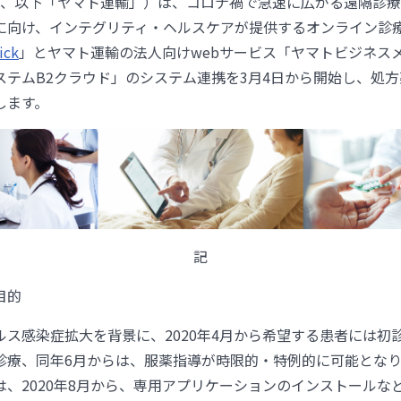
蔵 、以下「ヤマト運輸」）は、コロナ禍で急速に広がる遠隔診
に向け、インテグリティ・ヘルスケアが提供するオンライン診
ick
」とヤマト運輸の法人向けwebサービス「ヤマトビジネス
ステムB2クラウド」のシステム連携を3月4日から開始し、処
します。
記
目的
ルス感染症拡大を背景に、2020年4月から希望する患者には初
診療、同年6月からは、服薬指導が時限的・特例的に可能とな
は、2020年8月から、専用アプリケーションのインストールな