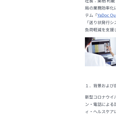
社長：栗栖 利
局の業務効率化
テム「
YaDoc Qu
「送り状発行シ
負荷軽減を支援
１．背景および
新型コロナウイ
ン・電話による
ィ・ヘルスケア