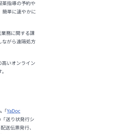
服薬指導の予約や
、簡単に速やかに
送業務に関する課
しながら遠隔処方
の高いオンライン
す。
ム「
YaDoc
の「送り状発行シ
ら配送伝票発行、