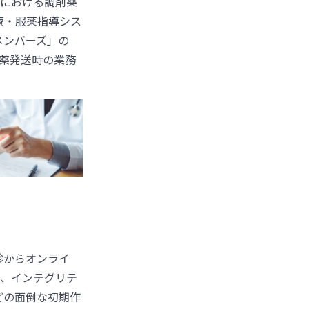
療における調剤薬
療・服薬指導シス
メンバーズ」の
方薬発送時の業務
診からオンライ
り、インテグリテ
どの面倒な初期作