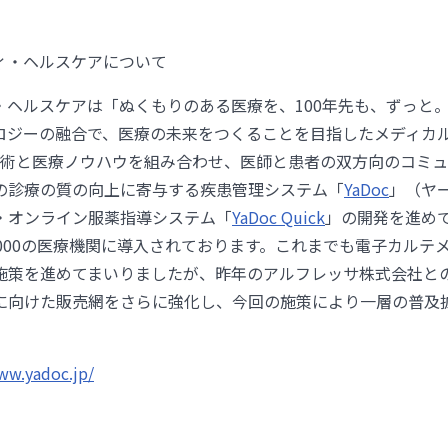
ィ・ヘルスケアについて
・ヘルスケアは「ぬくもりのある医療を、100年先も、ずっと
ロジーの融合で、医療の未来をつくることを目指したメディカ
端技術と医療ノウハウを組み合わせ、医師と患者の双方向のコミ
の診療の質の向上に寄与する疾患管理システム「
YaDoc
」（ヤ
・オンライン服薬指導システム「
YaDoc Quick
」の開発を進めて
3000の医療機関に導入されております。これまでも電子カルテ
施策を進めてまいりましたが、昨年のアルフレッサ株式会社と
に向けた販売網をさらに強化し、今回の施策により一層の普及
ww.yadoc.jp/