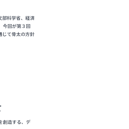
文部科学省、経済
、今回が第３回
通じて骨太の方針
て
を創造する、デ