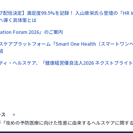
配信決定】満足度99.5%を記録！ 入山章栄氏ら登壇の「HR Innov
へ導く具体策とは
vation Forum 2026』のご案内
ケアプラットフォーム「Smart One Health（スマートワ
結
ティ・ヘルスケア、「健康経営優良法人2026 ネクストブライト1
ース
が「攻めの予防医療に向けた性差に由来するヘルスケアに関す