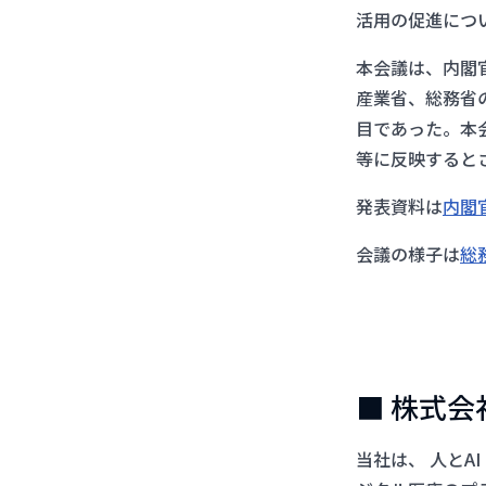
活用の促進につ
本会議は、内閣
産業省、総務省
目であった。本
等に反映すると
発表資料は
内閣
会議の様子は
総
■ 株式
当社は、 人と