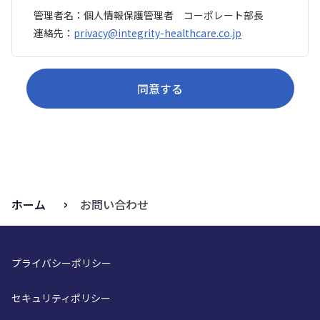
管理者名：個人情報保護管理者 コーポレート部長
連絡先：
privacy@integrity-healthcare.co.jp
3. 個人情報の利用目的
同意する
当社が取得する個人情報は、以下の目的で利用いたしま
す。
お問い合わせに関する個人情報
お問い合わせ内容への回答・対応のため
ご要望いただいた資料の送付のため
ホーム
お問い合わせ
お問い合わせに関連する追加情報の提供のため
マーケティング活動に関する個人情報（資料請求
者、イベント参加者、メールマガジン購読者等）
プライバシーポリシー
当社商品・サービスに関する情報提供のため
セキュリティポリシー
セミナー・ウェビナー等のイベント開催のご案内